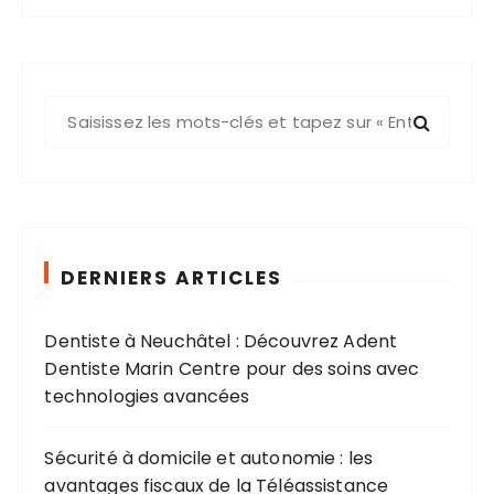
R
e
c
h
e
r
c
DERNIERS ARTICLES
h
e
Dentiste à Neuchâtel : Découvrez Adent
p
Dentiste Marin Centre pour des soins avec
o
technologies avancées
u
r
Sécurité à domicile et autonomie : les
avantages fiscaux de la Téléassistance