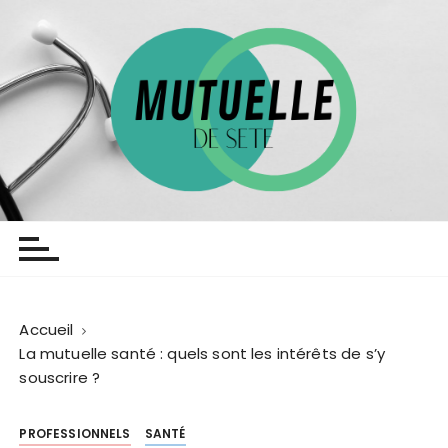
P
a
s
s
e
r
a
u
c
Mutuelledesete
Toute l actu de votre mutuelle
o
n
t
e
Accueil
n
La mutuelle santé : quels sont les intérêts de s’y
u
souscrire ?
PROFESSIONNELS
SANTÉ