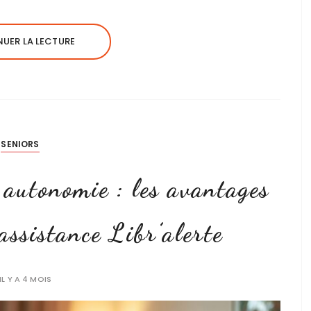
UER LA LECTURE
SENIORS
 autonomie : les avantages
assistance Libr’alerte
IL Y A 4 MOIS