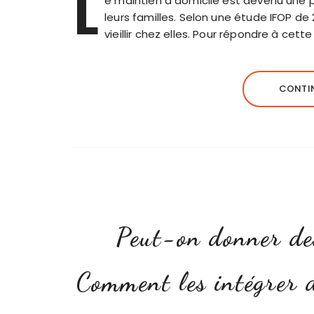
L
e maintien à domicile est devenu une 
leurs familles. Selon une étude IFOP d
vieillir chez elles. Pour répondre à cet
CONTIN
Peut-on donner des
Comment les intégrer d