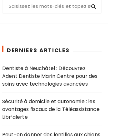
R
e
c
h
e
r
c
DERNIERS ARTICLES
h
e
Dentiste à Neuchâtel : Découvrez
p
Adent Dentiste Marin Centre pour des
o
soins avec technologies avancées
u
r
Sécurité à domicile et autonomie : les
avantages fiscaux de la Téléassistance
:
Libr’alerte
Peut-on donner des lentilles aux chiens