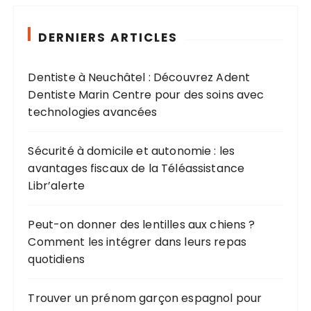
e
r
c
DERNIERS ARTICLES
h
e
Dentiste à Neuchâtel : Découvrez Adent
p
Dentiste Marin Centre pour des soins avec
o
technologies avancées
u
r
Sécurité à domicile et autonomie : les
avantages fiscaux de la Téléassistance
:
Libr’alerte
Peut-on donner des lentilles aux chiens ?
Comment les intégrer dans leurs repas
quotidiens
Trouver un prénom garçon espagnol pour