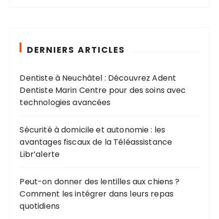
h
e
r
c
DERNIERS ARTICLES
h
e
Dentiste à Neuchâtel : Découvrez Adent
p
Dentiste Marin Centre pour des soins avec
o
technologies avancées
u
r
Sécurité à domicile et autonomie : les
avantages fiscaux de la Téléassistance
:
Libr’alerte
Peut-on donner des lentilles aux chiens ?
Comment les intégrer dans leurs repas
quotidiens