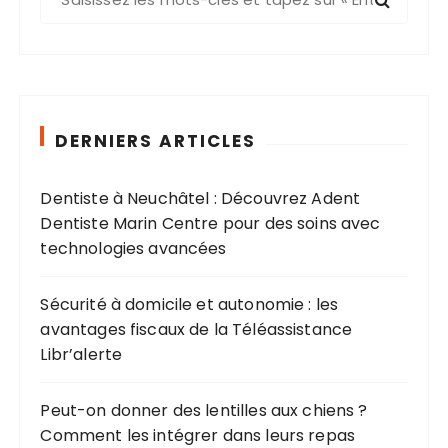
e
c
h
e
r
c
DERNIERS ARTICLES
h
e
Dentiste à Neuchâtel : Découvrez Adent
p
Dentiste Marin Centre pour des soins avec
o
technologies avancées
u
r
Sécurité à domicile et autonomie : les
avantages fiscaux de la Téléassistance
:
Libr’alerte
Peut-on donner des lentilles aux chiens ?
Comment les intégrer dans leurs repas