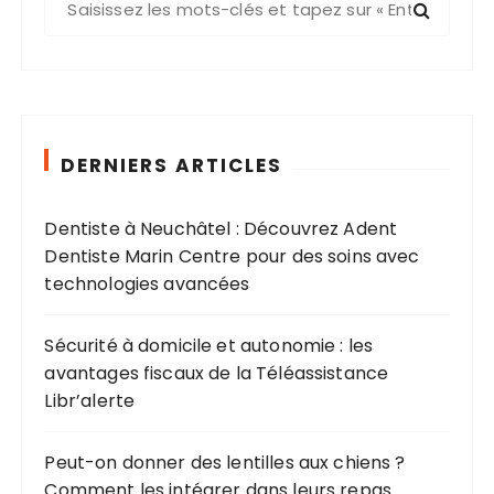
e
c
h
e
r
c
DERNIERS ARTICLES
h
e
Dentiste à Neuchâtel : Découvrez Adent
p
Dentiste Marin Centre pour des soins avec
o
technologies avancées
u
r
Sécurité à domicile et autonomie : les
avantages fiscaux de la Téléassistance
:
Libr’alerte
Peut-on donner des lentilles aux chiens ?
Comment les intégrer dans leurs repas