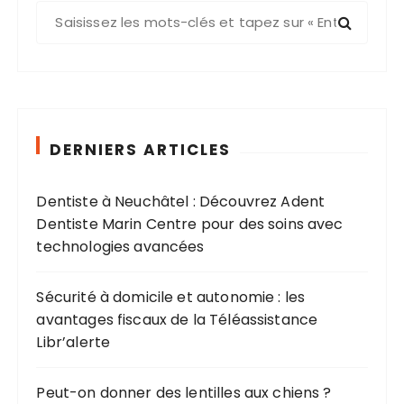
R
e
c
h
e
r
c
DERNIERS ARTICLES
h
e
Dentiste à Neuchâtel : Découvrez Adent
p
Dentiste Marin Centre pour des soins avec
o
technologies avancées
u
r
Sécurité à domicile et autonomie : les
avantages fiscaux de la Téléassistance
:
Libr’alerte
Peut-on donner des lentilles aux chiens ?