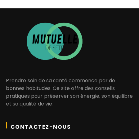
g
i
n
a
t
Prendre soin de sa santé
commence par de
i
bonnes habitudes. Ce site offre des conseils
pratiques pour
préserver son énergie
, son équilibre
o
et sa
qualité de vie
.
n
CONTACTEZ-NOUS
d