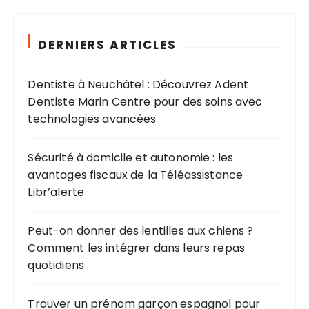
e
r
c
DERNIERS ARTICLES
h
e
Dentiste à Neuchâtel : Découvrez Adent
p
Dentiste Marin Centre pour des soins avec
o
technologies avancées
u
r
Sécurité à domicile et autonomie : les
avantages fiscaux de la Téléassistance
:
Libr’alerte
Peut-on donner des lentilles aux chiens ?
Comment les intégrer dans leurs repas
quotidiens
Trouver un prénom garçon espagnol pour