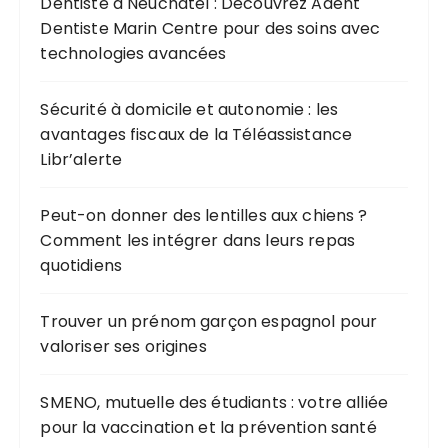
Dentiste à Neuchâtel : Découvrez Adent
p
Dentiste Marin Centre pour des soins avec
o
technologies avancées
u
r
Sécurité à domicile et autonomie : les
avantages fiscaux de la Téléassistance
:
Libr’alerte
Peut-on donner des lentilles aux chiens ?
Comment les intégrer dans leurs repas
quotidiens
Trouver un prénom garçon espagnol pour
valoriser ses origines
SMENO, mutuelle des étudiants : votre alliée
pour la vaccination et la prévention santé