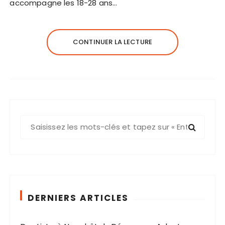
accompagne les 18-28 ans…
CONTINUER LA LECTURE
R
e
c
h
e
r
c
DERNIERS ARTICLES
h
e